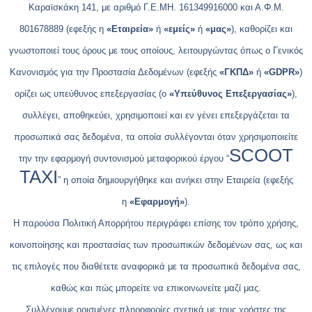
Καραϊσκάκη 141, με αριθμό Γ.Ε.ΜΗ. 161349916000 και Α.Φ.Μ.
801678889 (εφεξής η
«Εταιρεία»
ή
«εμείς»
ή
«μας»
), καθορίζει και
γνωστοποιεί τους όρους με τους οποίους, λειτουργώντας όπως ο Γενικός
Κανονισμός για την Προστασία Δεδομένων (εφεξής
«ΓΚΠΔ»
ή
«GDPR»
)
ορίζει ως υπεύθυνος επεξεργασίας (ο
«Υπεύθυνος Επεξεργασίας»
),
συλλέγει, αποθηκεύει, χρησιμοποιεί και εν γένει επεξεργάζεται τα
προσωπικά σας δεδομένα, τα οποία συλλέγονται όταν χρησιμοποιείτε
SCOOT
την την εφαρμογή συντονισμού μεταφορικού έργου “
TAXI
” η οποία δημιουργήθηκε και ανήκει στην Εταιρεία (εφεξής
η
«Εφαρμογή»
).
Η παρούσα Πολιτική Απορρήτου περιγράφει επίσης τον τρόπο χρήσης,
κοινοποίησης και προστασίας των προσωπικών δεδομένων σας, ως και
τις επιλογές που διαθέτετε αναφορικά με τα προσωπικά δεδομένα σας,
καθώς και πώς μπορείτε να επικοινωνείτε μαζί μας.
Συλλέγουμε ορισμένες πληροφορίες σχετικά με τους χρήστες της