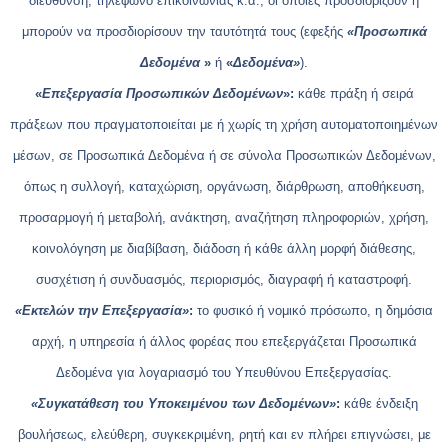
διεύθυνση, τηλέφωνο επικοινωνίας κ.ά., οι οποίες προσδιορίζουν ή
μπορούν να προσδιορίσουν την ταυτότητά τους (εφεξής
«Προσωπικά
Δεδομένα
»
ή
«
Δεδομένα»
).
«
Επεξεργασία Προσωπικών Δεδομένων
»:
κάθε πράξη ή σειρά
πράξεων που πραγματοποιείται με ή χωρίς τη χρήση αυτοματοποιημένων
μέσων, σε Προσωπικά Δεδομένα ή σε σύνολα Προσωπικών Δεδομένων,
όπως η συλλογή, καταχώριση, οργάνωση, διάρθρωση, αποθήκευση,
προσαρμογή ή μεταβολή, ανάκτηση, αναζήτηση πληροφοριών, χρήση,
κοινολόγηση με διαβίβαση, διάδοση ή κάθε άλλη μορφή διάθεσης,
συσχέτιση ή συνδυασμός, περιορισμός, διαγραφή ή καταστροφή.
«Εκτελών την Επεξεργασία»
:
το φυσικό ή νομικό πρόσωπο, η δημόσια
αρχή, η υπηρεσία ή άλλος φορέας που επεξεργάζεται Προσωπικά
Δεδομένα για λογαριασμό του Υπευθύνου Επεξεργασίας.
«Συγκατάθεση του Υποκειμένου των Δεδομένων»
:
κάθε ένδειξη
βουλήσεως, ελεύθερη, συγκεκριμένη, ρητή και εν πλήρει επιγνώσει, με