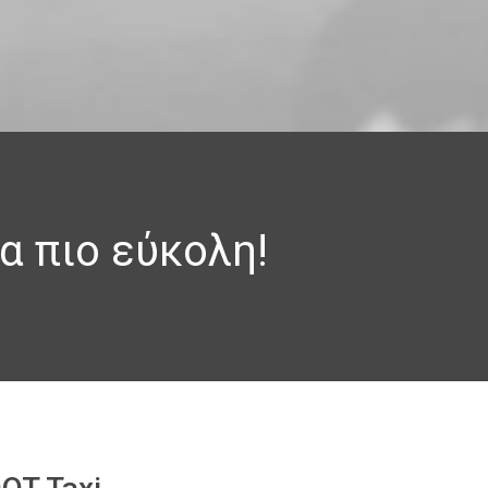
α πιο εύκολη!